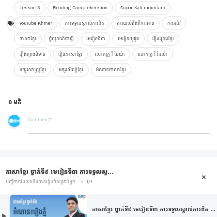
Lesson 3
Reading Comprehension
Sopor Kali mountain
YouTube Khmer
ការទទួលស្គាល់ការពិត
ការយល់ដឹងពីការអាន
ការអប់រំ
ភាសាខ្មែរ
ភ្នំសុពណ៌កាឡី
មេរៀនទី៣
មេរៀនយូធូប
រឿងព្រេងខ្មែរ
រឿងព្រេងនិទាន
រៀនភាសាខ្មែរ
លោកគ្រូ រី ឆៃយ៉ា
លោកគ្រូ រី ឆៃយ៉ា
អក្សរសាស្រ្តខ្មែរ
អក្សរសិល្ប៍ខ្មែរ
អំណានភាសាខ្មែរ
0 មតិ
ភាសាខ្មែរ ថ្នាក់ទី៩ មេរៀនទី៣ ការទទួលស្គ...
បញ្ជីចាក់ដែលយើងបានរៀបចំសម្រាប់អ្នក
1/1
ភាសាខ្មែរ ថ្នាក់ទី៩ មេរៀនទី៣ ការទទួលស្គាល់ការពិត ...