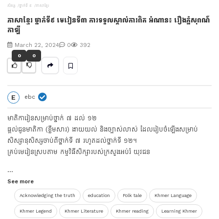
សិស្ស
ថ្នាក់ទី ៩
ភាសាខ្មែរ
V
ភាសាខ្មែរ ថ្នាក់ទី៩ មេរៀនទី៣ ការទទួលស្គាល់ការពិត អំណាន៖ រឿងភ្នំសុពណ៌
កាឡី
i
March 22, 2024
0
392
d
0
0
e
E
ebc
o
មាតិការៀនសម្រាប់ថ្នាក់ ៧ ដល់ ១២
ផ្ដល់ជូនមាតិកា (ខ្លឹមសារ) ងាយយល់ និងច្បាស់លាស់ ដែលរៀបចំឡើងសម្រាប់
សិស្សានុសិស្សចាប់ពីថ្នាក់ទី ៧ រហូតដល់ថ្នាក់ទី ១២។
គ្រប់មេរៀនស្របតាម កម្មវិធីសិក្សារបស់ក្រសួងអប់រំ យុវជន
...
See more
Acknowledging the truth
education
Folk tale
Khmer Language
Khmer Legend
Khmer Literature
Khmer reading
Learning Khmer