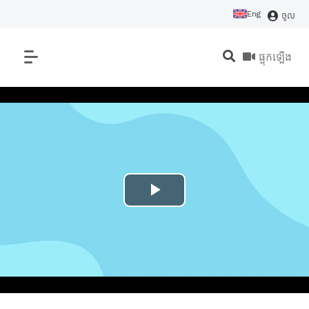
Eng
ចូល
ផ្ទុកឡើង
P
l
a
y