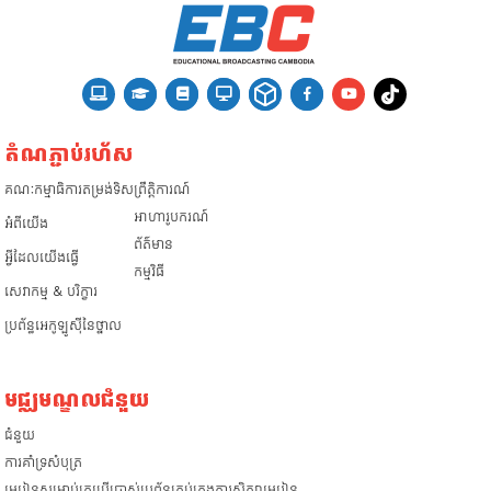
តំណភ្ជាប់រហ័ស
គណៈកម្មាធិការតម្រង់ទិស
ព្រឹត្តិការណ៍
អាហារូបករណ៍
អំពី​យើង
ព័ត៌មាន
អ្វីដែលយើងធ្វើ
កម្មវិធី
សេវាកម្ម & បរិក្ខារ
ប្រព័ន្ធអេកូឡូស៊ីនៃថ្នាល
មជ្ឈមណ្ឌលជំនួយ
ជំនួយ
​ការគាំទ្រសំបុត្រ
មេរៀនសម្រាប់គ្រូប្រើប្រាស់ប្រព័ន្ធគ្រប់គ្រងការសិក្សាមេរៀន