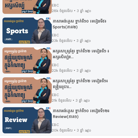
EBC
28k ចំនួនមើល • 3 ឆ្នាំ ago
ភាសាអង់គ្លេស ថ្នាក់ទី១០ មេរៀនទី៩៖​
Sports(ភាគ២)
EBC
23k ចំនួនមើល • 3 ឆ្នាំ ago
អក្សរសាស្រ្ដខ្មែរ ថ្នាក់ទី១២ មេរៀនទី១ ៖
អក្សរសិល្ប៍ខ...
EBC
22k ចំនួនមើល • 3 ឆ្នាំ ago
អក្សរសាស្ត្រខ្មែរ ថ្នាក់ទី១២ មេរៀនទី១៖
ឥន្ទ្រិយរូបារ...
EBC
21k ចំនួនមើល • 3 ឆ្នាំ ago
ភាសាអង់គ្លេស ថ្នាក់ទី១០ មេរៀនទី១២៖​
Review(ភាគ១)
EBC
20k ចំនួនមើល • 3 ឆ្នាំ ago