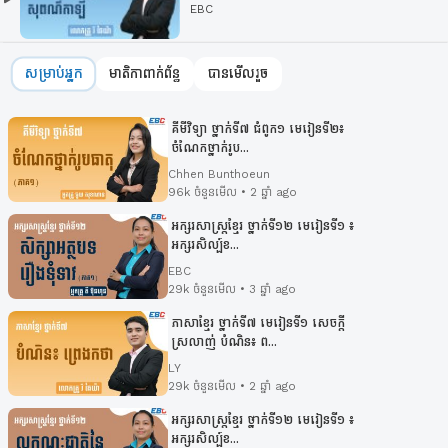
EBC
សម្រាប់អ្នក
មាតិកាពាក់ព័ន្ធ
បានមើលរួច
គីមីវិទ្យា ថ្នាក់ទី៧ ជំពូក១ មេរៀនទី២៖
ចំណែកថ្នាក់រូប...
Chhen Bunthoeun
96k ចំនួនមើល • 2 ឆ្នាំ ago
អក្សរសាស្រ្ដខ្មែរ ថ្នាក់ទី១២ មេរៀនទី១ ៖
អក្សរសិល្ប៍ខ...
EBC
29k ចំនួនមើល • 3 ឆ្នាំ ago
ភាសាខ្មែរ ថ្នាក់ទី៧ មេរៀនទី១ សេចក្ដី
ស្រលាញ់ បំណិន៖ ព...
LY
29k ចំនួនមើល • 2 ឆ្នាំ ago
អក្សរសាស្រ្ដខ្មែរ ថ្នាក់ទី១២ មេរៀនទី១ ៖
អក្សរសិល្ប៍ខ...