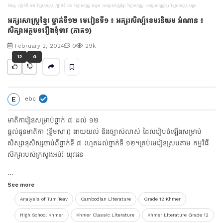
សិស្ស
ថ្នាក់ទី ១២ វិទ្យាសាស្រ្ត
ថ្នាក់ទី ១២ វិទ្យាសាស្រ្ត សង្គម
អក្សរសាស្រ្តខ្មែរ វិទ្យាសាស្ត្រ
អក្សរសាស្រ្តខ្មែរ វិទ្យាសាស្រ្ត សង្គម
V
អក្សរសាស្រ្ដខ្មែរ ថ្នាក់ទី១២ មេរៀនទី១ ៖ អក្សរសិល្ប៍ខេមរនិយម អំណាន ៖
សិក្សាអត្ថបទរឿងទុំទាវ (ភាគ១)
i
February 2, 2024
0
29k
d
12
0
e
E
ebc
o
មាតិការៀនសម្រាប់ថ្នាក់ ៧ ដល់ ១២
ផ្ដល់ជូនមាតិកា (ខ្លឹមសារ) ងាយយល់ និងច្បាស់លាស់ ដែលរៀបចំឡើងសម្រាប់
សិស្សានុសិស្សចាប់ពីថ្នាក់ទី ៧ រហូតដល់ថ្នាក់ទី ១២។គ្រប់មេរៀនស្របតាម កម្មវិធី
សិក្សារបស់ក្រសួងអប់រំ យុវជន
...
See more
Analysis of Tum Teav
Cambodian Literature
Grade 12 Khmer
High School Khmer
Khmer Classic Literature
Khmer Literature Grade 12