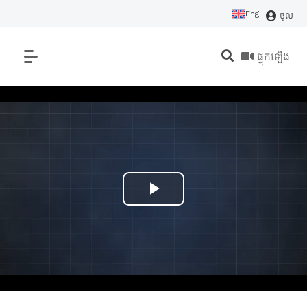
Eng
ចូល
ផ្ទុកឡើង
P
l
a
y