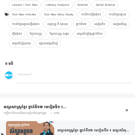
Lesson 1 Tum Teav
Literary Analysis
Science
Social Science
Tum Teav Articles
Tum Teav Story Study
ការវិភាគរឿងទុំទាវ
ការសិក្សាអត្ថបទ
ការសិក្សាអត្ថបទរឿងទុំទាវ
ឈ្មោះគ្រូ តី​ ប៊ុនហុន
ថ្នាក់ទី១២
មេរៀនទី១
មេរៀនសិស្ស
រឿងទុំទាវ
វិទ្យាសាស្រ្ត
វិទ្យាសាស្រ្ត សង្គម
អក្សរសិល្ប៍ខ្មែរថ្នាក់ទី១១
អក្សរសិល្ប៍បុរាណ
អត្ថបទអក្សរសិល្ប៍
0 មតិ
អក្សរសាស្រ្ដខ្មែរ ថ្នាក់ទី១២ មេរៀនទី១ ៖...
បញ្ជីចាក់ដែលយើងបានរៀបចំសម្រាប់អ្នក
1/16
អក្សរសាស្រ្ដខ្មែរ ថ្នាក់ទី១២ មេរៀនទី១ ៖ អក្សរសិល្...