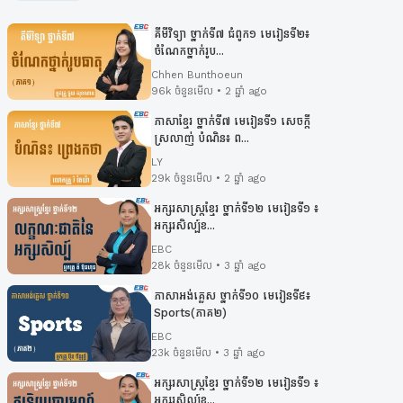
EBC
គីមីវិទ្យា ថ្នាក់ទី៧ ជំពូក១ មេរៀនទី២៖
ចំណែកថ្នាក់រូប...
អក្សរសាស្រ្ដខ្មែរ ថ្នាក់ទី១២ មេរៀនទី៨៖ កំណាព្យ, ប...
Chhen Bunthoeun
EBC
96k ចំនួនមើល • 2 ឆ្នាំ ago
ភាសាខ្មែរ ថ្នាក់ទី៧ មេរៀនទី១ សេចក្ដី
ស្រលាញ់ បំណិន៖ ព...
អក្សរសាស្រ្ដខ្មែរ ថ្នាក់ទី១២ មេរៀនទី៨៖ កំណាព្យ, ប...
LY
EBC
29k ចំនួនមើល • 2 ឆ្នាំ ago
អក្សរសាស្រ្ដខ្មែរ ថ្នាក់ទី១២ មេរៀនទី១ ៖
អក្សរសិល្ប៍ខ...
អក្សរសាស្រ្ដខ្មែរ ថ្នាក់ទី១២ មេរៀនទី៧៖ ពិធីចម្រើន...
EBC
EBC
28k ចំនួនមើល • 3 ឆ្នាំ ago
ភាសាអង់គ្លេស ថ្នាក់ទី១០ មេរៀនទី៩៖​
អក្សរសាស្រ្ដខ្មែរ ថ្នាក់ទី១២ មេរៀនទី៧៖ ប្រពៃណីខ្ម...
Sports(ភាគ២)
EBC
EBC
23k ចំនួនមើល • 3 ឆ្នាំ ago
អក្សរសាស្រ្ដខ្មែរ ថ្នាក់ទី១២ មេរៀនទី១ ៖
អក្សរសាស្រ្ដខ្មែរ ថ្នាក់ទី១២ មេរៀនទី៧៖ នៅពេលស្លាប...
អក្សរសិល្ប៍ខ...