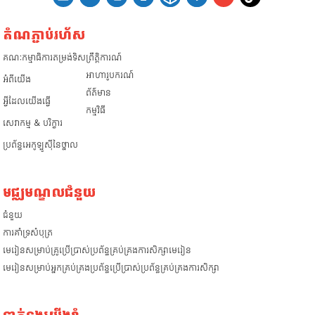
EBC
តំណភ្ជាប់រហ័ស
គណៈកម្មាធិការតម្រង់ទិស
ព្រឹត្តិការណ៍
អាហារូបករណ៍
អំពី​យើង
ព័ត៌មាន
អ្វីដែលយើងធ្វើ
កម្មវិធី
សេវាកម្ម & បរិក្ខារ
ប្រព័ន្ធអេកូឡូស៊ីនៃថ្នាល
មជ្ឈមណ្ឌលជំនួយ
ជំនួយ
​ការគាំទ្រសំបុត្រ
មេរៀនសម្រាប់គ្រូប្រើប្រាស់ប្រព័ន្ធគ្រប់គ្រងការសិក្សាមេរៀន
មេរៀនសម្រាប់អ្នកគ្រប់គ្រងប្រព័ន្ធប្រើប្រាស់ប្រព័ន្ធគ្រប់គ្រងការសិក្សា