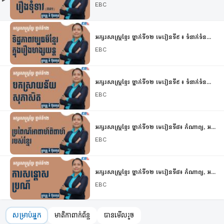
EBC
អក្សរសាស្រ្ដខ្មែរ ថ្នាក់ទី១២ មេរៀនទី៩ ៖ ទំនាក់ទំន...
EBC
អក្សរសាស្រ្ដខ្មែរ ថ្នាក់ទី១២ មេរៀនទី៩ ៖ ទំនាក់ទំន...
EBC
អក្សរសាស្រ្ដខ្មែរ ថ្នាក់ទី១២ មេរៀនទី៨៖ កំណាព្យ, អ...
EBC
អក្សរសាស្រ្ដខ្មែរ ថ្នាក់ទី១២ មេរៀនទី៨៖ កំណាព្យ, អ...
EBC
សម្រាប់អ្នក
មាតិកាពាក់ព័ន្ធ
បានមើលរួច
អក្សរសាស្រ្ដខ្មែរ ថ្នាក់ទី១២ មេរៀនទី៨៖ កំណាព្យ, ស...