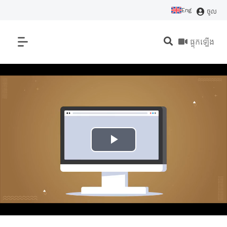
Eng
ចូល
ផ្ទុកឡើង
P
l
a
y