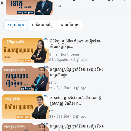
EBC
សម្រាប់អ្នក
មាតិកាពាក់ព័ន្ធ
បានមើលរួច
គីមីវិទ្យា ថ្នាក់ទី៧ ជំពូក១ មេរៀនទី២៖
ចំណែកថ្នាក់រូប...
Chhen Bunthoeun
96k ចំនួនមើល • 2 ឆ្នាំ ago
អក្សរសាស្រ្ដខ្មែរ ថ្នាក់ទី១២ មេរៀនទី១ ៖
អក្សរសិល្ប៍ខ...
EBC
29k ចំនួនមើល • 3 ឆ្នាំ ago
ភាសាខ្មែរ ថ្នាក់ទី៧ មេរៀនទី១ សេចក្ដី
ស្រលាញ់ បំណិន៖ ព...
LY
29k ចំនួនមើល • 2 ឆ្នាំ ago
អក្សរសាស្រ្ដខ្មែរ ថ្នាក់ទី១២ មេរៀនទី១ ៖