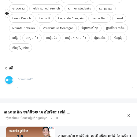
Grade 12
High School French
Khmer Students
Language
Learn French
Leçon 9
Leçon de Français
Leçon Neuf
Level
Mountain Terms
Vocabulaire Montagne
ជំនួយការសិក្សា
ថ្នាក់ទី១២ បារាំង
នៅភ្នំ
ពាក្យបារាំង
មេរៀនទី៩
មេរៀនភាសាបារាំង
រៀនបារាំង
សិស្សខ្មែរ
សិស្សវិទ្យាល័យ
0 មតិ
ភាសាបារាំង ថ្នាក់ទី១២ មេរៀនទី៩៖ នៅភ្នំ ...
បញ្ជីចាក់ដែលយើងបានរៀបចំសម្រាប់អ្នក
1/1
ភាសាបារាំង ថ្នាក់ទី១២ មេរៀនទី៩៖ នៅភ្នំ (ភាគទី៣)