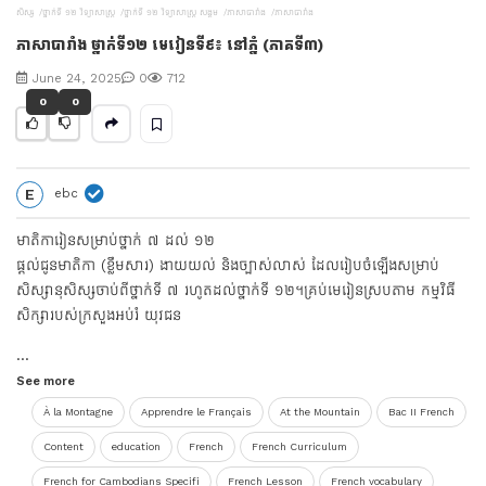
សិស្ស
ថ្នាក់ទី ១២ វិទ្យាសាស្រ្ត
ថ្នាក់ទី ១២ វិទ្យាសាស្រ្ត សង្គម
ភាសាបារាំង
ភាសាបារាំង
V
ភាសាបារាំង ថ្នាក់ទី១២ មេរៀនទី៩៖ នៅភ្នំ (ភាគទី៣)
i
June 24, 2025
0
712
0
0
d
e
E
ebc
o
មាតិការៀនសម្រាប់ថ្នាក់ ៧ ដល់ ១២
ផ្ដល់ជូនមាតិកា (ខ្លឹមសារ) ងាយយល់ និងច្បាស់លាស់ ដែលរៀបចំឡើងសម្រាប់
សិស្សានុសិស្សចាប់ពីថ្នាក់ទី ៧ រហូតដល់ថ្នាក់ទី ១២។គ្រប់មេរៀនស្របតាម កម្មវិធី
សិក្សារបស់ក្រសួងអប់រំ យុវជន
...
See more
À la Montagne
Apprendre le Français
At the Mountain
Bac II French
Content
education
French
French Curriculum
French for Cambodians Specifi
French Lesson
French vocabulary