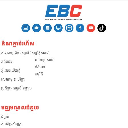
តំណភ្ជាប់រហ័ស
គណៈកម្មាធិការតម្រង់ទិស
ព្រឹត្តិការណ៍
អាហារូបករណ៍
អំពី​យើង
ព័ត៌មាន
អ្វីដែលយើងធ្វើ
កម្មវិធី
សេវាកម្ម & បរិក្ខារ
ប្រព័ន្ធអេកូឡូស៊ីនៃថ្នាល
មជ្ឈមណ្ឌលជំនួយ
ជំនួយ
​ការគាំទ្រសំបុត្រ