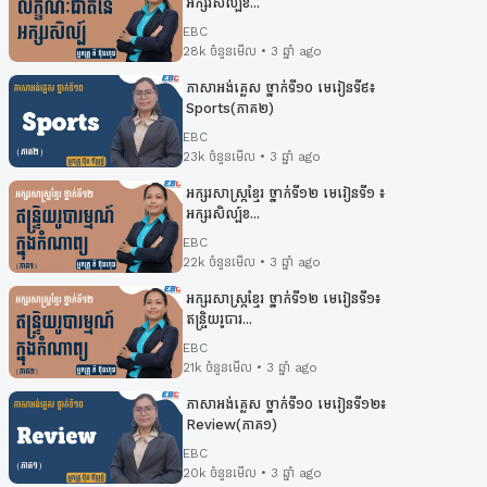
អក្សរសិល្ប៍ខ...
EBC
28k ចំនួនមើល • 3 ឆ្នាំ ago
ភាសាអង់គ្លេស ថ្នាក់ទី១០ មេរៀនទី៩៖​
Sports(ភាគ២)
EBC
23k ចំនួនមើល • 3 ឆ្នាំ ago
អក្សរសាស្រ្ដខ្មែរ ថ្នាក់ទី១២ មេរៀនទី១ ៖
អក្សរសិល្ប៍ខ...
EBC
22k ចំនួនមើល • 3 ឆ្នាំ ago
អក្សរសាស្ត្រខ្មែរ ថ្នាក់ទី១២ មេរៀនទី១៖
ឥន្ទ្រិយរូបារ...
EBC
21k ចំនួនមើល • 3 ឆ្នាំ ago
ភាសាអង់គ្លេស ថ្នាក់ទី១០ មេរៀនទី១២៖​
Review(ភាគ១)
EBC
20k ចំនួនមើល • 3 ឆ្នាំ ago