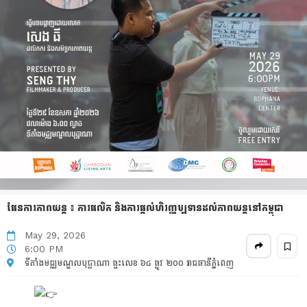
ផែនការភាពយន្ត ៖ ការផលិត និងការផ្តល់ហិរញ្ញប្បទានដល់ភាពយន្តនៅកម្ពុជា
May 29, 2026
6:00 PM
ទីតាំងមជ្ឈមណ្ឌលបុប្ផាណា ផ្ទះលេខ ៦៤ ផ្លូវ ២០០ រាជធានីភ្នំពេញ