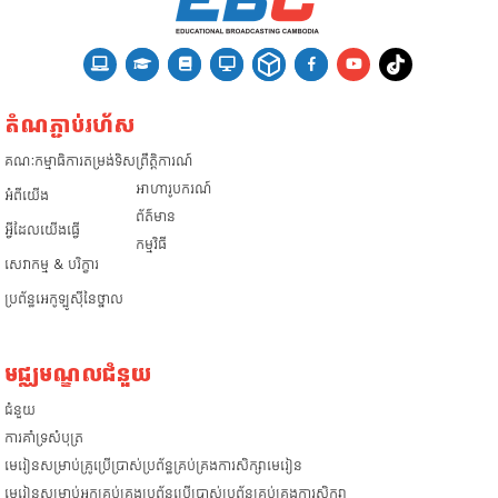
តំណភ្ជាប់រហ័ស
គណៈកម្មាធិការតម្រង់ទិស
ព្រឹត្តិការណ៍
អាហារូបករណ៍
អំពី​យើង
ព័ត៌មាន
អ្វីដែលយើងធ្វើ
កម្មវិធី
សេវាកម្ម & បរិក្ខារ
ប្រព័ន្ធអេកូឡូស៊ីនៃថ្នាល
មជ្ឈមណ្ឌលជំនួយ
ជំនួយ
​ការគាំទ្រសំបុត្រ
មេរៀនសម្រាប់គ្រូប្រើប្រាស់ប្រព័ន្ធគ្រប់គ្រងការសិក្សាមេរៀន
មេរៀនសម្រាប់អ្នកគ្រប់គ្រងប្រព័ន្ធប្រើប្រាស់ប្រព័ន្ធគ្រប់គ្រងការសិក្សា