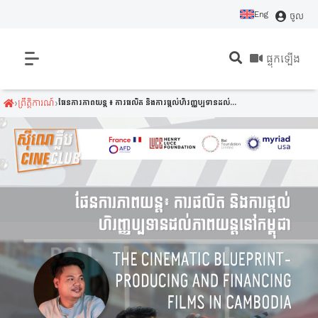
Eng
ចូល
ផ្ទុកឡើង
›
›
ព្រឹត្តិការណ៍
ផែនការភាពយន្ត ៖ ការផលិត និងការផ្តល់ហិរញ្ញប្បទានដល់...