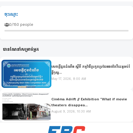
ចុះឈ្មោះ
0/150 people
បានណែនាំសម្រាប់អ្នក
សេចក្ដីជូនដំណឹង ស្ដីពី កម្មវិធីប្រកួតប្រជែងផលិតវីដេអូអប់រំ
ខ្លីៗស្ត...
May 17, 2026, 8:00 AM
Cinéma Adrift // Exhibition “What if movie
theaters disappea...
August 9, 2026, 10:30 AM