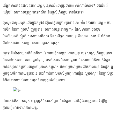
តើអ្នកមានគំនិតផលិតភាពយន្ត ប៉ុន្តែមិនដឹងថាត្រូវចាប់ផ្តើមពីណាមែនទេ? ចង់ដឹងពី
របៀបដែលភាពយន្តត្រូវបានផលិត និងផ្ដល់ហិរញ្ញប្បទានមែនទេ?
ចូលរួមជាមួយពួកយើងក្នុងកម្មវិធីស៊ីណេក្លឹបក្រោមប្រធានបទ «ផែនការភាពយន្ត ៖ ការ
ផលិត និងការផ្តល់ហិរញ្ញប្បទានដល់ភាពយន្តនៅកម្ពុជា» ដែលមានការចូលរួម
ចែករំលែកពីភ្ញៀវពិសេសជាផលិតករ និងសមិទ្ធករភាពយន្ត គឺលោក សេង ធី អំពីការ
ពិតនៃការនាំយកគម្រោងភាពយន្តមកអនុវត្ត។
វគ្គនេះនឹងស្វែងយល់ពីដំណើរការនៃការបង្កើតគម្រោងភាពយន្ត យុទ្ធសាស្ត្រហិរញ្ញប្បទាន
និងការចែកចាយ ដោយផ្តល់ជូននូវបទពិសោធន៍ដោយផ្ទាល់ និងការយល់ដឹងជាក់ស្តែង
អំពីឧស្សាហកម្មភាពយន្ដនៅប្រទេសកម្ពុជា។ មិនថាអ្នកជាអ្នកផលិតភាពយន្ត និស្សិត ឬ
អ្នកចូលចិត្តភាពយន្តនោះទេ នេះគឺជាឱកាសរបស់អ្នកក្នុងការរៀន សួរសំណួរ និងផ្លាស់ប្តូរ
គំនិតដោយផ្ទាល់ជាមួយអ្នកជំនាញក្នុងវិស័យនេះ។
នាំយកគំនិតរបស់អ្នក បង្ហាញគំនិតរបស់អ្នក និងស្វែងយល់ពីអ្វីដែលត្រូវការដើម្បីប្រែ
ក្លាយរឿងរ៉ាវទៅជាភាពយន្ត!