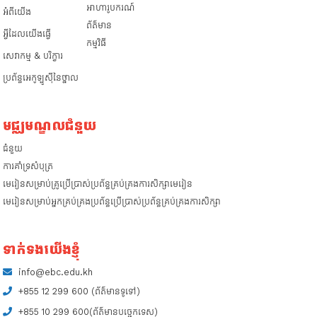
អាហារូបករណ៍
អំពី​យើង
ព័ត៌មាន
អ្វីដែលយើងធ្វើ
កម្មវិធី
សេវាកម្ម & បរិក្ខារ
ប្រព័ន្ធអេកូឡូស៊ីនៃថ្នាល
មជ្ឈមណ្ឌលជំនួយ
ជំនួយ
​ការគាំទ្រសំបុត្រ
មេរៀនសម្រាប់គ្រូប្រើប្រាស់ប្រព័ន្ធគ្រប់គ្រងការសិក្សាមេរៀន
មេរៀនសម្រាប់អ្នកគ្រប់គ្រងប្រព័ន្ធប្រើប្រាស់ប្រព័ន្ធគ្រប់គ្រងការសិក្សា
ទាក់ទង​យើងខ្ញុំ
info@ebc.edu.kh
+855 12 299 600 (ព័ត៌មានទូទៅ)
+855 10 299 600(ព័ត៌មានបច្ចេកទេស)