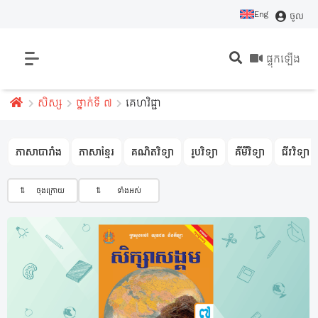
Eng
ចូល
ផ្ទុកឡើង
សិស្ស
ថ្នាក់ទី ៧
គេហវិជ្ជា
ភាសាបារាំង
ភាសាខ្មែរ
គណិតវិទ្យា
រូបវិទ្យា
គីមីវិទ្យា
ជីវវិទ្យា
⇅
ចុងក្រោយ
⇅
ទាំងអស់