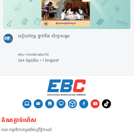
សៀវភៅពុម្ភ ថ្នាក់ទី៧ សិក្សាសង្គម
ebc-moderator10
284 ចំនួនមើល • 1 ខែកន្លងទៅ
តំណភ្ជាប់រហ័ស
គណៈកម្មាធិការតម្រង់ទិស
ព្រឹត្តិការណ៍